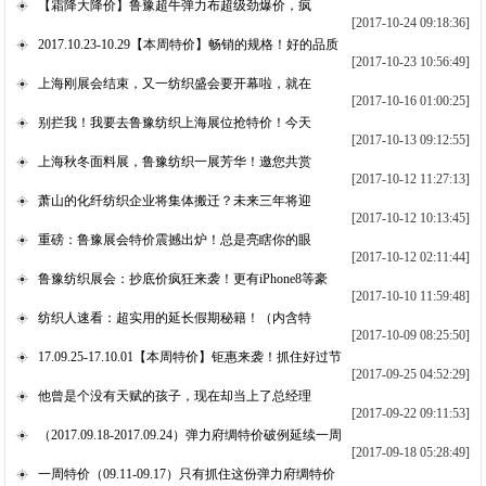
【霜降大降价】鲁豫超牛弹力布超级劲爆价，疯
[2017-10-24 09:18:36]
2017.10.23-10.29【本周特价】畅销的规格！好的品质
[2017-10-23 10:56:49]
上海刚展会结束，又一纺织盛会要开幕啦，就在
[2017-10-16 01:00:25]
别拦我！我要去鲁豫纺织上海展位抢特价！今天
[2017-10-13 09:12:55]
上海秋冬面料展，鲁豫纺织一展芳华！邀您共赏
[2017-10-12 11:27:13]
萧山的化纤纺织企业将集体搬迁？未来三年将迎
[2017-10-12 10:13:45]
重磅：鲁豫展会特价震撼出炉！总是亮瞎你的眼
[2017-10-12 02:11:44]
鲁豫纺织展会：抄底价疯狂来袭！更有iPhone8等豪
[2017-10-10 11:59:48]
纺织人速看：超实用的延长假期秘籍！（内含特
[2017-10-09 08:25:50]
17.09.25-17.10.01【本周特价】钜惠来袭！抓住好过节
[2017-09-25 04:52:29]
他曾是个没有天赋的孩子，现在却当上了总经理
[2017-09-22 09:11:53]
（2017.09.18-2017.09.24）弹力府绸特价破例延续一周
[2017-09-18 05:28:49]
一周特价（09.11-09.17）只有抓住这份弹力府绸特价