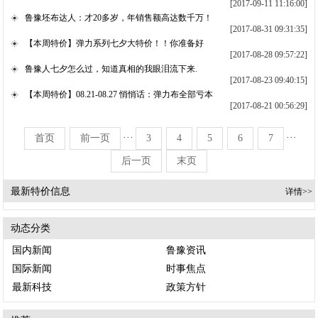
[2017-09-11 11:16:00]
鲁豫坯布达人：才20多岁，年销售额高达数千万！
[2017-08-31 09:31:35]
【本周特价】弹力系列七夕大特价！！你准备好
[2017-08-28 09:57:22]
鲁豫人七夕怎么过，知道真相的我眼泪流下来.
[2017-08-23 09:40:15]
【本周特价】08.21-08.27 悄悄话：弹力布全部亏本
[2017-08-21 00:56:29]
···
···
首页
前一页
3
4
5
6
7
后一页
末页
最新特价信息
详情>>
动态分类
国内新闻
鲁豫资讯
国际新闻
时事焦点
最新科技
政策方针