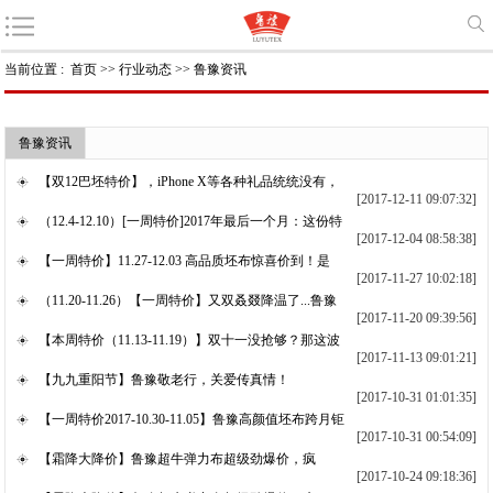
当前位置 :
首页
>>
行业动态
>>
鲁豫资讯
鲁豫资讯
【双12巴坯特价】，iPhone X等各种礼品统统没有，
[2017-12-11 09:07:32]
（12.4-12.10）[一周特价]2017年最后一个月：这份特
[2017-12-04 08:58:38]
【一周特价】11.27-12.03 高品质坯布惊喜价到！是
[2017-11-27 10:02:18]
（11.20-11.26）【一周特价】又双叒叕降温了...鲁豫
[2017-11-20 09:39:56]
【本周特价（11.13-11.19）】双十一没抢够？那这波
[2017-11-13 09:01:21]
【九九重阳节】鲁豫敬老行，关爱传真情！
[2017-10-31 01:01:35]
【一周特价2017-10.30-11.05】鲁豫高颜值坯布跨月钜
[2017-10-31 00:54:09]
【霜降大降价】鲁豫超牛弹力布超级劲爆价，疯
[2017-10-24 09:18:36]