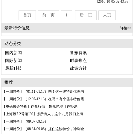
[2016-10-05 02:43:38]
首页
前一页
1
后一页
末页
最新特价信息
详情>>
动态分类
国内新闻
鲁豫资讯
国际新闻
时事焦点
最新科技
政策方针
推荐
【一周特价】（01.11-01.17）来！这一波特别优惠的
【一周特价】（12.07-12.13）在吗？有个坯布特价需
【重磅展会特价】作死行情，鲁豫也能让你轻易
【上海展7.2号馆J80】@所有人，这个九月我们上海
【一周特价】（09.07-09.13）
【一周特价】（08.31-09.06）抓住这波特价，冲刺金