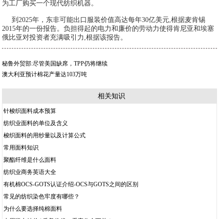
为工厂购买一个现代纺织机器。
到2025年，东非可能出口服装价值高达每年30亿美元,根据麦肯锡
2015年的一份报告。负担得起的电力和廉价的劳动力使得肯尼亚和埃塞
俄比亚对投资者充满吸引力,根据该报告。
秘鲁外贸部:尽管美国缺席，TPP仍将继续
澳大利亚预计棉花产量达103万吨
相关知识
针梭织面料成本预算
纺织业面料的单位及含义
梭织面料的用纱量以及计算公式
常用面料知识
聚酯纤维是什么面料
纺织业商务英语大全
有机棉OCS-GOTS认证介绍-OCS与GOTS之间的区别
常见的纺织染色牢度有哪些？
为什么要选择纯棉面料