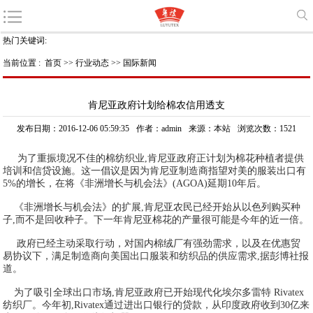
热门关键词:
当前位置 :
首页
>>
行业动态
>>
国际新闻
肯尼亚政府计划给棉农信用透支
发布日期：2016-12-06 05:59:35
作者：admin
来源：本站
浏览次数：1521
为了重振境况不佳的棉纺织业,肯尼亚政府正计划为棉花种植者提供
培训和信贷设施。这一倡议是因为肯尼亚制造商指望对美的服装出口有
5%的增长，在将《非洲增长与机会法》(AGOA)延期10年后。
《非洲增长与机会法》的扩展,肯尼亚农民已经开始从以色列购买种
子,而不是回收种子。下一年肯尼亚棉花的产量很可能是今年的近一倍。
政府已经主动采取行动，对国内棉绒厂有强劲需求，以及在优惠贸
易协议下，满足制造商向美国出口服装和纺织品的供应需求,据彭博社报
道。
为了吸引全球出口市场,肯尼亚政府已开始现代化埃尔多雷特 Rivatex
纺织厂。今年初,Rivatex通过进出口银行的贷款，从印度政府收到30亿来