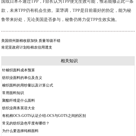
国或日本不通过TPP，F部长认为TPP便无生效可能，惟若能修正此一条
款，未来TPP仍有机会生效。渠犟调，TPP是目前最好的协定，能为秘
鲁带来好处，无论美国是否参与，秘鲁仍将力促TPP生效实施。
美国得州新棉收获加快 质量等级不错
肯尼亚政府计划给棉农信用透支
相关知识
针梭织面料成本预算
纺织业面料的单位及含义
梭织面料的用纱量以及计算公式
常用面料知识
聚酯纤维是什么面料
纺织业商务英语大全
有机棉OCS-GOTS认证介绍-OCS与GOTS之间的区别
常见的纺织染色牢度有哪些？
为什么要选择纯棉面料