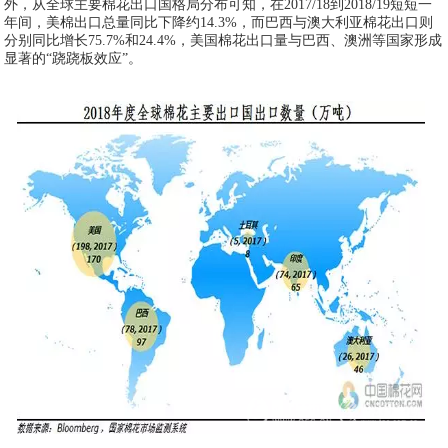
外，从全球主要棉花出口国格局分布可知，在2017/18到2018/19短短一
年间，美棉出口总量同比下降约14.3%，而巴西与澳大利亚棉花出口则
分别同比增长75.7%和24.4%，美国棉花出口量与巴西、澳洲等国家形成
显著的“跷跷板效应”。