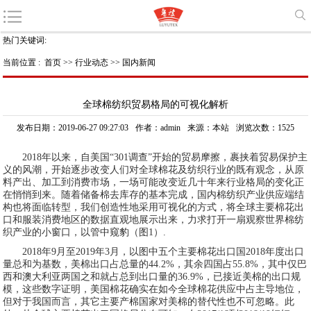
热门关键词:
当前位置 :
首页
>>
行业动态
>>
国内新闻
全球棉纺织贸易格局的可视化解析
发布日期：2019-06-27 09:27:03
作者：admin
来源：本站
浏览次数：1525
2018年以来，自美国“301调查”开始的贸易摩擦，裹挟着贸易保护主
义的风潮，开始逐步改变人们对全球棉花及纺织行业的既有观念，从原
料产出、加工到消费市场，一场可能改变近几十年来行业格局的变化正
在悄悄到来。随着储备棉去库存的基本完成，国内棉纺织产业供应端结
构也将面临转型，我们创造性地采用可视化的方式，将全球主要棉花出
口和服装消费地区的数据直观地展示出来，力求打开一扇观察世界棉纺
织产业的小窗口，以管中窥豹（图1）.
2018年9月至2019年3月，以图中五个主要棉花出口国2018年度出口
量总和为基数，美棉出口占总量的44.2%，其余四国占55.8%，其中仅巴
西和澳大利亚两国之和就占总到出口量的36.9%，已接近美棉的出口规
模，这些数字证明，美国棉花确实在如今全球棉花供应中占主导地位，
但对于我国而言，其它主要产棉国家对美棉的替代性也不可忽略。此