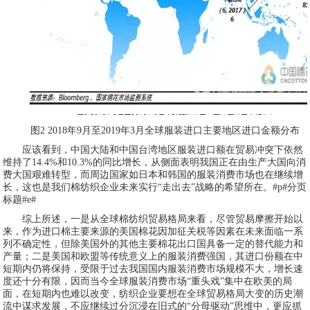
图2 2018年9月至2019年3月全球服装进口主要地区进口金额分布
应该看到，中国大陆和中国台湾地区服装进口额在贸易冲突下依然
维持了14.4%和10.3%的同比增长，从侧面表明我国正在由生产大国向消
费大国艰难转型，而周边国家如日本和韩国的服装消费市场也在继续增
长，这也是我们棉纺织企业未来实行“走出去”战略的希望所在。#p#分页
标题#e#
综上所述，一是从全球棉纺织贸易格局来看，尽管贸易摩擦开始以
来，作为进口棉主要来源的美国棉花因加征关税等因素在未来面临一系
列不确定性，但除美国外的其他主要棉花出口国具备一定的替代能力和
产量；二是美国和欧盟等传统意义上的服装消费强国，其进口份额在中
短期内仍将保持，受限于过去我国国内服装消费市场规模不大，增长速
度还十分有限，因而当今全球服装消费市场“重头戏”集中在欧美的局
面，在短期内也难以改变，纺织企业要想在全球贸易格局大变的历史潮
流中谋求发展，不应继续过分沉浸在旧式的“分母驱动”思维中，更应抓