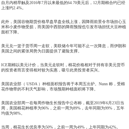
自月内稍早触及2016年7月以来最低的64.70美元后，12月期棉合约已经
上涨约2.4%。
此外，美国谷物期货价格早盘早盘全线上涨，因降雨前景令市场担心玉
米和小麦作物受损，而美国中西部的降雨预报也引发市场担忧大豆种植
面积下降。
美元兑一篮子货币周一走软，美联储今年可能不止一次降息，而伊朗和
美国之间的紧张局势为日圆提供了避险支撑。
ICE期棉以美元计价，当美元走软时，棉花价格相对于持有非美元货币
的投资者而言变得相对较为实惠，吸引此类投资者买兴。
美国农业部（ USDA ）种植面积报告将于本周五出炉。Nunn 称，受棉
花作物带的不利天气影响，市场预期种植面积将下降。
美国农业部周一在每周作物生长报告中公布称，截至2019年6月23日当
周，美国棉花种植率为96%，之前一周为89%，去年同期为99%，五年
均值为98%。
当周，棉花生长优良率为50%，之前一周为49%，上年同期为42%。