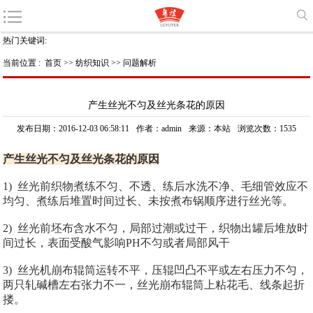
热门关键词:
当前位置 :
首页
>>
纺织知识
>>
问题解析
产生丝光不匀及丝光条花的原因
发布日期：2016-12-03 06:58:11
作者：admin
来源：本站
浏览次数：1535
产生丝光不匀及丝光条花的原因
1) 丝光前织物煮练不匀、不透、练后水洗不净、毛细管效应不
均匀、煮练后堆置时间过长、未按煮布锅顺序进行丝光等。
2) 丝光前坯布含水不匀，局部过潮或过干，织物出罐后堆放时
间过长，表面受酸气影响PH不匀或者局部风干
3) 丝光机崩布辊筒运转不平，压辊凹凸不平或左右压力不匀，
两只轧碱槽左右张力不一，丝光崩布辊筒上粘花毛、线条起折
搂。