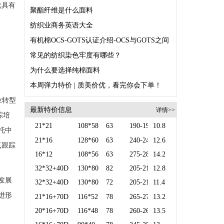
批具有
聚酯纤维是什么面料
纺织业商务英语大全
常见的纺织染色牢度有哪些？
为什么要选择纯棉面料
本周弹力特价 | 质美价优，看完你会下单！
业转型
最新特价信息
详情>>
踪培
21*21
108*58
63
190-195
10.8
托中
21*16
128*60
63
240-245
12.6
点跟踪
16*12
108*56
63
275-280
14.2
32*32+40D
130*80
82
205-210
12.8
发展
32*32+40D
130*80
72
205-210
11.4
进形
21*16+70D
116*52
78
265-270
13.2
20*16+70D
116*48
78
260-265
13.5