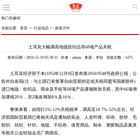
热门关键词:
当前位置 :
首页
>>
行业动态
>>
政策方针
土耳其大幅调高地毯纺织品等68项产品关税
发布日期：2016-12-19 05:39:31
作者：admin
来源：本站
浏览次数：1475
土耳其经济部于本(105)年12月8日发布第2016/9548号政府公报，公
告对自各国(注：与土国已有签署自由贸易协定或关税同盟等国家除外)
进口地毯、纺织品、雨伞及手杖等68项产品课徵附加关税，其中66项增
加课税20％，另2项各增加8％及10％。
整体来看，由现行2%-12%关税税率，调高至10.7%-32%左右。经
济部国际贸易局已将相关讯息通知纺拓会、人造纤维、织布、纺纱、毛
纺织、丝织、针织、地毯、不织布、体育用品、制伞、塑胶制品及家具
等相关公会转知会员厂商因应。