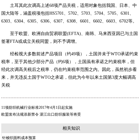
土耳其此次调高上述68项产品关税，适用对象包括我国、日本、中
国大陆等，涵盖税项包括HS5701、5702、5703、5704、5705、6301、
6303、6304、6305、6306、6307、6308、6601、6602、6603、6702等。
至于欧盟、欧洲自由贸易联盟(EFTA)、南韩、马来西亚因已与土国
签署FTA或成立关税同盟，则不予调增。
经检视大多数前述产品项目（约49项），土国并未于WTO承诺约束
税率，至于其他少部分产品（约6项），土国虽有承诺之约束税率，但
经此次调高关税后之税率，仍在约束税率范围之内。因此，虽然初步看
来，并无违反土国于WTO之承诺，但此为今年以来土国第3度大幅调高
关税
11项纺织机械行业标准2017年4月1日起实施
欧盟发布法规添新禁令 湛江出口纺织服装等将受
相关知识
针梭织面料成本预算