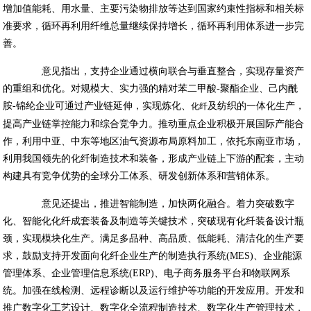
增加值能耗、用水量、主要污染物排放等达到国家约束性指标和相关标
准要求，循环再利用纤维总量继续保持增长，循环再利用体系进一步完
善。
意见指出，支持企业通过横向联合与垂直整合，实现存量资产
的重组和优化。对规模大、实力强的精对苯二甲酸-聚酯企业、己内酰
胺-锦纶企业可通过产业链延伸，实现炼化、
及纺织的一体化生产，
化纤
提高产业链掌控能力和综合竞争力。推动重点企业积极开展国际产能合
作，利用中亚、中东等地区油气资源布局原料加工，依托东南亚市场，
利用我国领先的化纤制造技术和装备，形成产业链上下游的配套，主动
构建具有竞争优势的全球分工体系、研发创新体系和营销体系。
意见还提出，推进智能制造，加快两化融合。着力突破数字
化、智能化化纤成套装备及制造等关键技术，突破现有化纤装备设计瓶
颈，实现模块化生产。满足多品种、高品质、低能耗、清洁化的生产要
求，鼓励支持开发面向化纤企业生产的制造执行系统(MES)、企业能源
管理体系、企业管理信息系统(ERP)、电子商务服务平台和物联网系
统。加强在线检测、远程诊断以及运行维护等功能的开发应用。开发和
推广数字化工艺设计、数字化全流程制造技术、数字化生产管理技术，