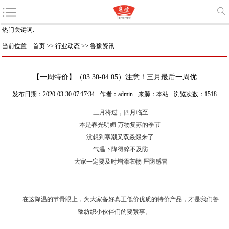
热门关键词:
当前位置 :
首页
>>
行业动态
>>
鲁豫资讯
【一周特价】（03.30-04.05）注意！三月最后一周优
发布日期：2020-03-30 07:17:34
作者：admin
来源：本站
浏览次数：1518
三月将过，四月临至
本是春光明媚 万物复苏的季节
没想到寒潮又双叒叕来了
气温下降得猝不及防
大家一定要及时增添衣物 严防感冒
在这降温的节骨眼上，为大家备好真正低价优质的特价产品，才是我们鲁
豫纺织小伙伴们的要紧事。