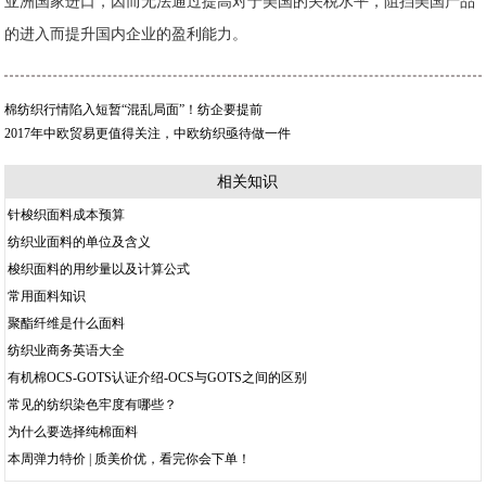
亚洲国家进口，因而无法通过提高对于美国的关税水平，阻挡美国产品
的进入而提升国内企业的盈利能力。
棉纺织行情陷入短暂“混乱局面”！纺企要提前
2017年中欧贸易更值得关注，中欧纺织亟待做一件
相关知识
针梭织面料成本预算
纺织业面料的单位及含义
梭织面料的用纱量以及计算公式
常用面料知识
聚酯纤维是什么面料
纺织业商务英语大全
有机棉OCS-GOTS认证介绍-OCS与GOTS之间的区别
常见的纺织染色牢度有哪些？
为什么要选择纯棉面料
本周弹力特价 | 质美价优，看完你会下单！