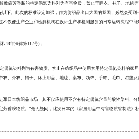
解致癌芳香胺的特定偶氮染料列为有害物质，禁止于睡衣、袜子、地毯等
/Kg以下。此次的标准设定加强，作为纺织品出口大国的我国，必然会受到
这不仅使生产企业和检测机构在设计生产和检测服务的日常运转流程中能
48年法律第112号)；
定偶氮染料列为有害物质。禁止在纺织品中使用禁用特定偶氮染料的家居
中衣、外衣、帽子、床上用品、地毯、桌布、领饰、手帕、毛巾、浴垫及
军日本纺织品市场，其不仅应使用不含有特定偶氮含量的酸性染料、分
定芳香胺物质。“毫无疑问，此次日本的《家居用品中有害物质管制法》