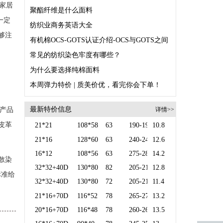
家居
聚酯纤维是什么面料
一定
纺织业商务英语大全
够注
常见的纺织染色牢度有哪些？
为什么要选择纯棉面料
本周弹力特价 | 质美价优，看完你会下单！
最新特价信息
产品
详情>>
皮革
21*21
108*58
63
190-195
10.8
21*16
128*60
63
240-245
12.6
16*12
108*56
63
275-280
14.2
散染
32*32+40D
130*80
82
205-210
12.8
标准给
32*32+40D
130*80
72
205-210
11.4
21*16+70D
116*52
78
265-270
13.2
20*16+70D
116*48
78
260-265
13.5