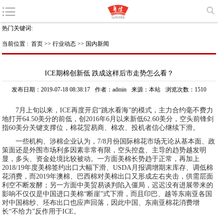
热门关键词:
当前位置 :
首页
>>
行业动态
>>
国内新闻
ICE期棉创新低 跌成这样后市走势怎么看？
发布日期：2019-07-18 08:38:17
作者：admin
来源：本站
浏览次数：1510
7月上旬以来，ICE再度开启“跳水看海”的模式，主力合约毫不费力
地打开64.50美分的前低，创2016年6月以来新低62.60美分，空头前锋剑
指60美分关键支撑位，棉花贸易商、棉农、投机者信心继续下滑。
一些机构、涉棉企业认为，7/8月份国际棉花市场无论从基本面、政
策面还是外围市场利多因素非常有限，空头控盘、主导的趋势越发明
显，多头、资金处境比较被动。一方面美棉长势趋于正常，再加上
2018/19年度美棉签约出口大幅下滑、USDA月报调增期末库存、调低棉
花消费，而2019年澳棉、巴西棉对美棉出口又形成左右夹击，供需层面
利空不断发酵；另一方面中美贸易谈判陷入僵局，迟迟没有进展带来的
影响不仅仅是中国进口美棉“断崖”式下滑，而且印巴、越等东南亚各国
对中国棉纱、坯布出口也应声回落，因此中国、东南亚棉花消费增
长“不给力”反作用于ICE。