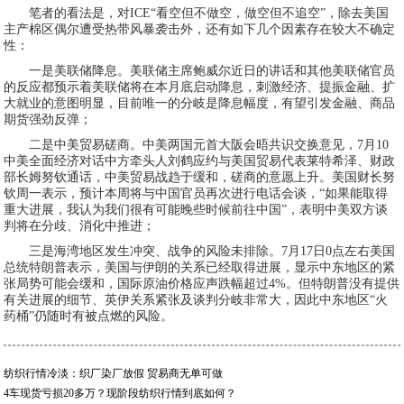
笔者的看法是，对ICE“看空但不做空，做空但不追空”，除去美国
主产棉区偶尔遭受热带风暴袭击外，还有如下几个因素存在较大不确定
性：
一是美联储降息。美联储主席鲍威尔近日的讲话和其他美联储官员
的反应都预示着美联储将在本月底启动降息，刺激经济、提振金融、扩
大就业的意图明显，目前唯一的分岐是降息幅度，有望引发金融、商品
期货强劲反弹；
二是中美贸易磋商。中美两国元首大阪会晤共识交换意见，7月10
中美全面经济对话中方牵头人刘鹤应约与美国贸易代表莱特希泽、财政
部长姆努钦通话，中美贸易战趋于缓和，磋商的意愿上升。美国财长努
钦周一表示，预计本周将与中国官员再次进行电话会谈，“如果能取得
重大进展，我认为我们很有可能晚些时候前往中国”，表明中美双方谈
判将在分歧、消化中推进；
三是海湾地区发生冲突、战争的风险未排除。7月17日0点左右美国
总统特朗普表示，美国与伊朗的关系已经取得进展，显示中东地区的紧
张局势可能会缓和，国际原油价格应声跌幅超过4%。但特朗普没有提供
有关进展的细节、英伊关系紧张及谈判分岐非常大，因此中东地区“火
药桶”仍随时有被点燃的风险。
纺织行情冷淡：织厂染厂放假 贸易商无单可做
4车现货亏损20多万？现阶段纺织行情到底如何？